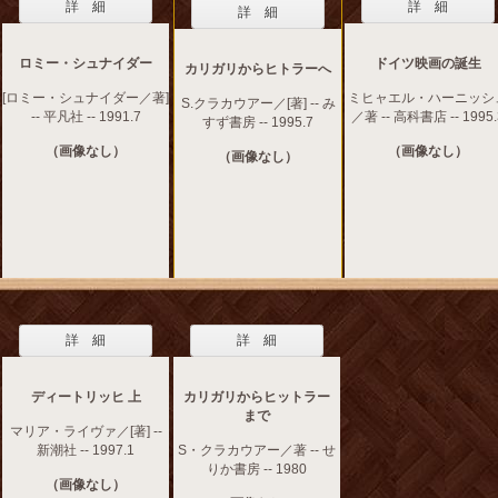
詳 細
詳 細
詳 細
ロミー・シュナイダー
ドイツ映画の誕生
カリガリからヒトラーへ
[ロミー・シュナイダー／著]
ミヒャエル・ハーニッシ
S.クラカウアー／[著] -- み
-- 平凡社 -- 1991.7
／著 -- 高科書店 -- 1995.
すず書房 -- 1995.7
（画像なし）
（画像なし）
（画像なし）
詳 細
詳 細
ディートリッヒ 上
カリガリからヒットラー
まで
マリア・ライヴァ／[著] --
新潮社 -- 1997.1
S・クラカウアー／著 -- せ
りか書房 -- 1980
（画像なし）