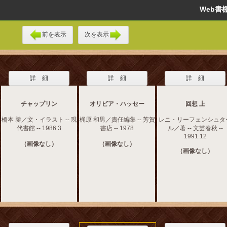
Web
前を表示
次を表示
詳 細
詳 細
詳 細
チャップリン
オリビア・ハッセー
回想 上
橋本 勝／文・イラスト -- 現
梶原 和男／責任編集 -- 芳賀
レニ・リーフェンシュタ
代書館 -- 1986.3
書店 -- 1978
ル／著 -- 文芸春秋 --
1991.12
（画像なし）
（画像なし）
（画像なし）