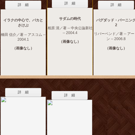
詳 細
詳 細
詳 細
サダムの時代
イラクの中心で、バカと
バグダッド・バーニン
2
さけぶ
相原 清／著 -- 中央公論新社
-- 2004.4
リバーベンド／著 -- ア
橋田 信介／著 -- アスコム --
ン -- 2006.8
2004.1
（画像なし）
（画像なし）
（画像なし）
詳 細
詳 細