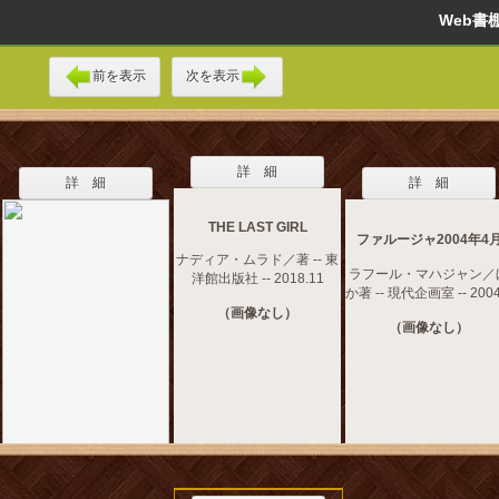
Web
前を表示
次を表示
詳 細
詳 細
詳 細
THE LAST GIRL
ファルージャ2004年4
ナディア・ムラド／著 -- 東
ラフール・マハジャン／
洋館出版社 -- 2018.11
か著 -- 現代企画室 -- 2004
（画像なし）
（画像なし）