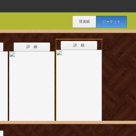
背表紙
ジャケット
詳 細
詳 細