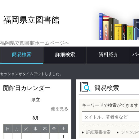
福岡県立図書館
福岡県立図書館ホームページへ
簡易検索
詳細検索
資料紹介
パ
セッションがタイムアウトしました。
簡易検索
開館日カレンダー
県立
キーワードで検索ができます
他を見る
8月
日
月
火
水
木
金
土
詳細蔵書検索
ジャンル
1