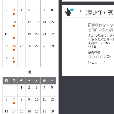
2
3
4
5
6
7
8
「（青少年）夜
通
常
9
10
11
12
13
14
15
図解眠れなくな
休
通
ど面白い魚の話
館
常
16
17
18
19
20
21
22
さかなのおにいさ
休
通
わちゃん／監修 --
館
文芸社 -- 2025.7 --
常
23
24
25
26
27
28
29
487.5
休
通
総合評価
館
常
5段階評価の
(0)
30
31
0.0
休
レビュー
0
通
館
常
9月
休
館
日
月
火
水
木
金
土
1
2
3
4
5
6
7
8
9
10
11
12
通
常
13
14
15
16
17
18
19