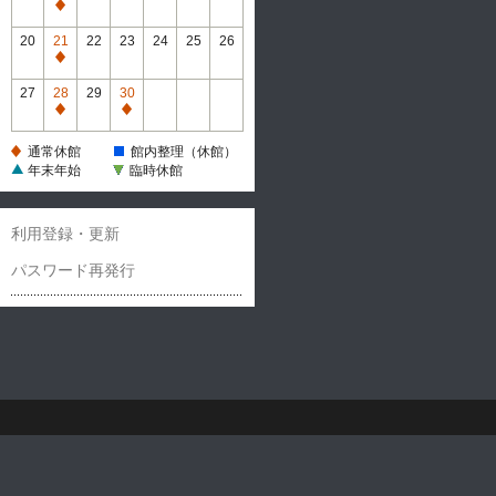
休
通
館
常
20
21
22
23
24
25
26
休
通
館
常
27
28
29
30
休
通
通
館
常
常
通常休館
館内整理（休館）
休
休
年末年始
臨時休館
館
館
利用登録・更新
パスワード再発行