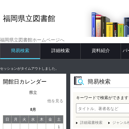
福岡県立図書館
福岡県立図書館ホームページへ
簡易検索
詳細検索
資料紹介
パ
セッションがタイムアウトしました。
簡易検索
開館日カレンダー
県立
キーワードで検索ができます
他を見る
8月
日
月
火
水
木
金
土
詳細蔵書検索
ジャンル
1