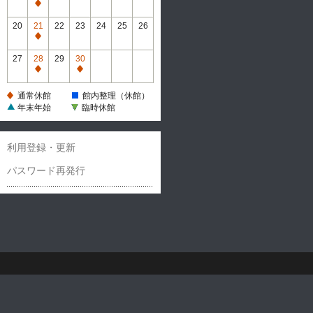
休
通
館
常
20
21
22
23
24
25
26
休
通
館
常
27
28
29
30
休
通
通
館
常
常
通常休館
館内整理（休館）
休
休
年末年始
臨時休館
館
館
利用登録・更新
パスワード再発行