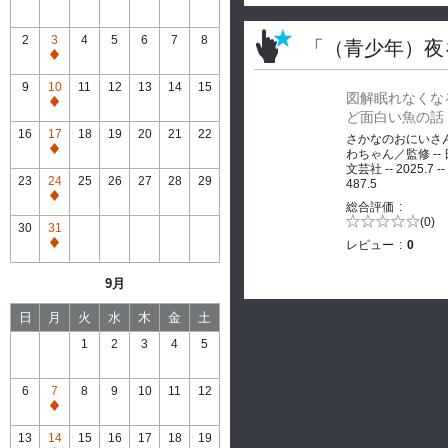
2
3
4
5
6
7
8
「（青少年）夜
通
常
9
10
11
12
13
14
15
図解眠れなくな
休
通
ど面白い魚の話
館
常
16
17
18
19
20
21
22
さかなのおにいさ
休
通
わちゃん／監修 --
館
文芸社 -- 2025.7 --
常
23
24
25
26
27
28
29
487.5
休
通
総合評価
館
常
5段階評価の
(0)
30
31
0.0
休
レビュー
0
通
館
常
9月
休
館
日
月
火
水
木
金
土
1
2
3
4
5
6
7
8
9
10
11
12
通
常
13
14
15
16
17
18
19