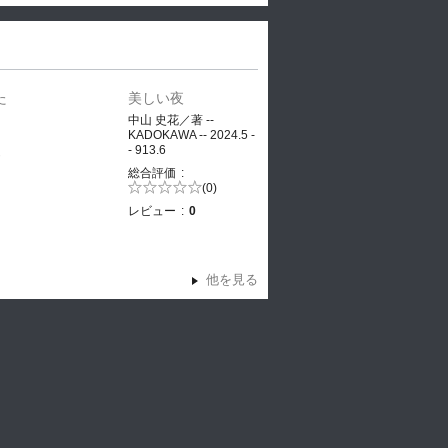
た
美しい夜
、
中山 史花／著 --
KADOKAWA -- 2024.5 -
- 913.6
ヤ
総合評価
5段階評価の
(0)
0.0
レビュー
0
他を見る