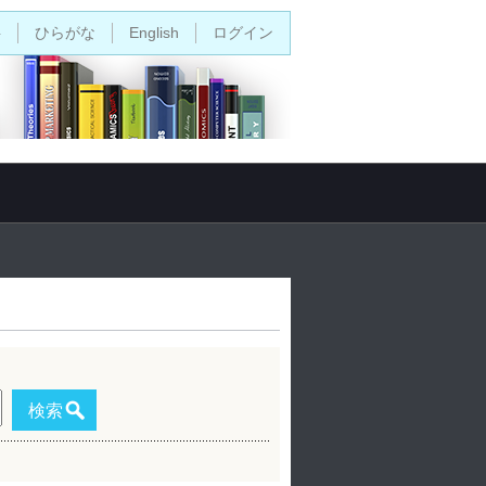
字
ひらがな
English
ログイン
検索