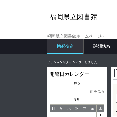
福岡県立図書館
福岡県立図書館ホームページへ
簡易検索
詳細検索
セッションがタイムアウトしました。
開館日カレンダー
県立
他を見る
8月
日
月
火
水
木
金
土
1