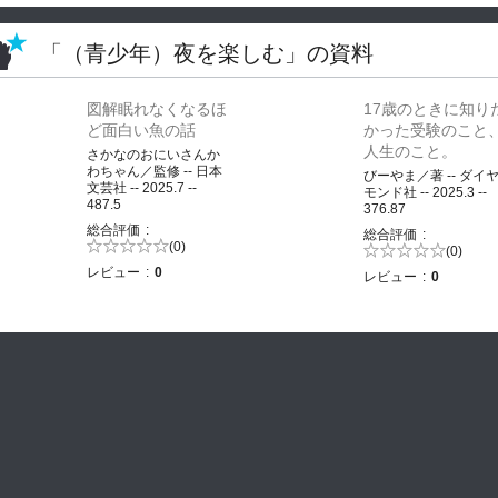
「（青少年）夜を楽しむ」の資料
図解眠れなくなるほ
17歳のときに知り
ど面白い魚の話
かった受験のこと
人生のこと。
さかなのおにいさんか
わちゃん／監修 -- 日本
びーやま／著 -- ダイ
文芸社 -- 2025.7 --
モンド社 -- 2025.3 --
487.5
376.87
総合評価
総合評価
5段階評価の
(0)
5段階評価の
(0)
0.0
0.0
レビュー
0
レビュー
0