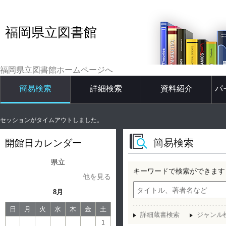
福岡県立図書館
福岡県立図書館ホームページへ
簡易検索
詳細検索
資料紹介
パ
セッションがタイムアウトしました。
簡易検索
開館日カレンダー
県立
キーワードで検索ができます
他を見る
8月
日
月
火
水
木
金
土
詳細蔵書検索
ジャンル
1