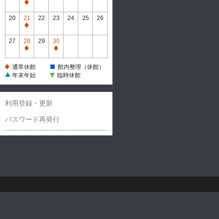
休
通
館
常
20
21
22
23
24
25
26
休
通
館
常
27
28
29
30
休
通
通
館
常
常
通常休館
館内整理（休館）
休
休
年末年始
臨時休館
館
館
利用登録・更新
パスワード再発行