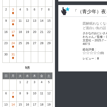
2
3
4
5
6
7
8
「（青少年）夜
通
常
9
10
11
12
13
14
15
図解眠れなくな
休
通
ど面白い魚の話
館
常
16
17
18
19
20
21
22
さかなのおにいさ
休
通
わちゃん／監修 --
館
文芸社 -- 2025.7 --
常
23
24
25
26
27
28
29
487.5
休
通
総合評価
館
常
5段階評価の
(0)
30
31
0.0
休
レビュー
0
通
館
常
9月
休
館
日
月
火
水
木
金
土
1
2
3
4
5
6
7
8
9
10
11
12
通
常
13
14
15
16
17
18
19