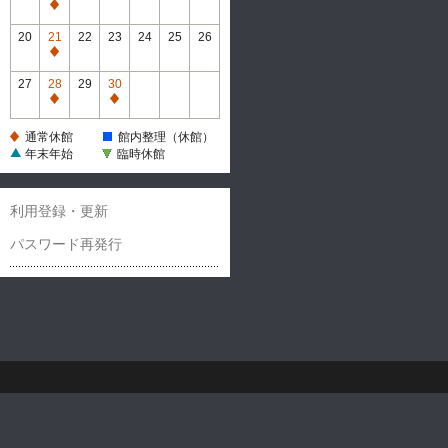
休
通
館
常
20
21
22
23
24
25
26
休
通
館
常
27
28
29
30
休
通
通
館
常
常
通常休館
館内整理（休館）
休
休
年末年始
臨時休館
館
館
利用登録・更新
パスワード再発行