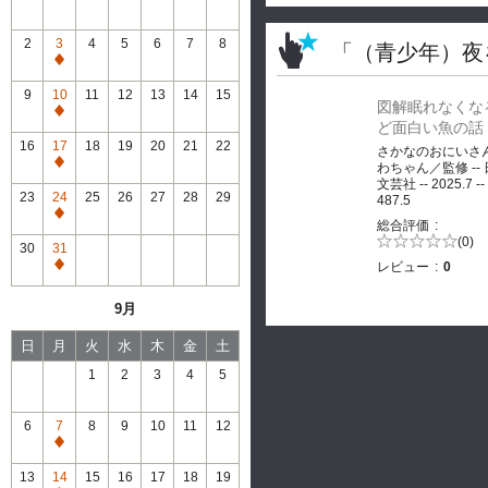
2
3
4
5
6
7
8
「（青少年）夜
通
常
9
10
11
12
13
14
15
図解眠れなくな
休
通
ど面白い魚の話
館
常
16
17
18
19
20
21
22
さかなのおにいさ
休
通
わちゃん／監修 --
館
文芸社 -- 2025.7 --
常
23
24
25
26
27
28
29
487.5
休
通
総合評価
館
常
5段階評価の
(0)
30
31
0.0
休
レビュー
0
通
館
常
9月
休
館
日
月
火
水
木
金
土
1
2
3
4
5
6
7
8
9
10
11
12
通
常
13
14
15
16
17
18
19