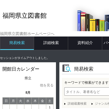
福岡県立図書館
福岡県立図書館ホームページへ
簡易検索
詳細検索
資料紹介
パ
セッションがタイムアウトしました。
簡易検索
開館日カレンダー
県立
キーワードで検索ができます
他を見る
8月
日
月
火
水
木
金
土
詳細蔵書検索
ジャンル
1