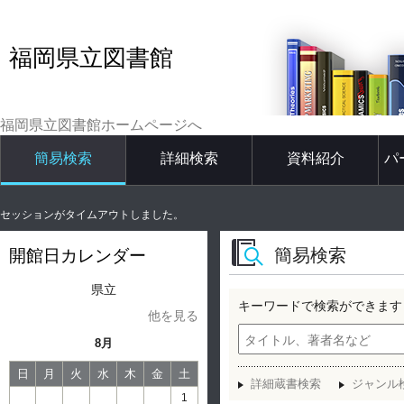
福岡県立図書館
福岡県立図書館ホームページへ
簡易検索
詳細検索
資料紹介
パ
セッションがタイムアウトしました。
簡易検索
開館日カレンダー
県立
キーワードで検索ができます
他を見る
8月
日
月
火
水
木
金
土
詳細蔵書検索
ジャンル
1