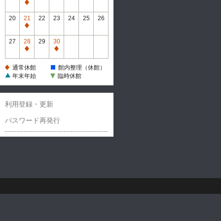
休
通
館
常
20
21
22
23
24
25
26
休
通
館
常
27
28
29
30
休
通
通
館
常
常
通常休館
館内整理（休館）
休
休
年末年始
臨時休館
館
館
利用登録・更新
パスワード再発行