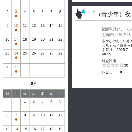
2
3
4
5
6
7
8
「（青少年）夜
通
常
9
10
11
12
13
14
15
図解眠れなくな
休
通
ど面白い魚の話
館
常
16
17
18
19
20
21
22
さかなのおにいさ
休
通
わちゃん／監修 --
館
文芸社 -- 2025.7 --
常
23
24
25
26
27
28
29
487.5
休
通
総合評価
館
常
5段階評価の
(0)
30
31
0.0
休
レビュー
0
通
館
常
9月
休
館
日
月
火
水
木
金
土
1
2
3
4
5
6
7
8
9
10
11
12
通
常
13
14
15
16
17
18
19