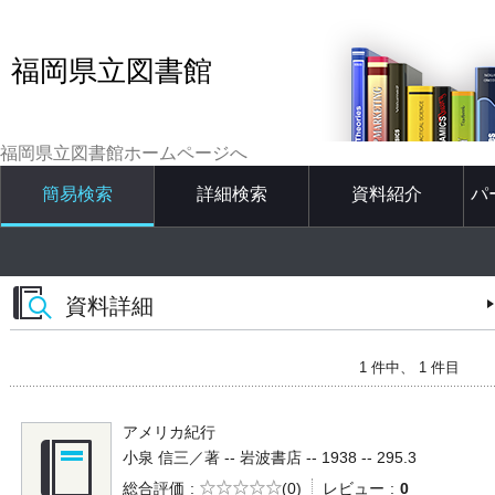
福岡県立図書館
福岡県立図書館ホームページへ
簡易検索
詳細検索
資料紹介
パ
資料詳細
1 件中、 1 件目
アメリカ紀行
小泉 信三／著 -- 岩波書店 -- 1938 -- 295.3
5段階評価
総合評価
(0)
レビュー
0