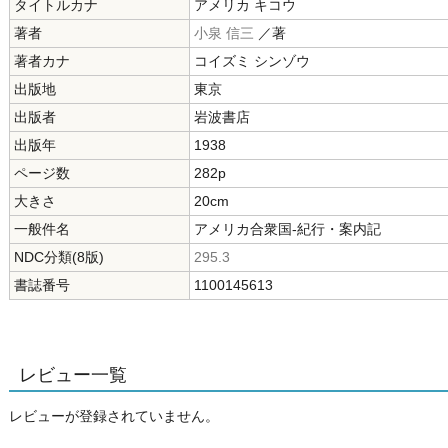
タイトルカナ
アメリカ キコウ
著者
小泉 信三
／著
著者カナ
コイズミ シンゾウ
出版地
東京
出版者
岩波書店
出版年
1938
ページ数
282p
大きさ
20cm
一般件名
アメリカ合衆国-紀行・案内記
NDC分類(8版)
295.3
書誌番号
1100145613
レビュー一覧
レビューが登録されていません。