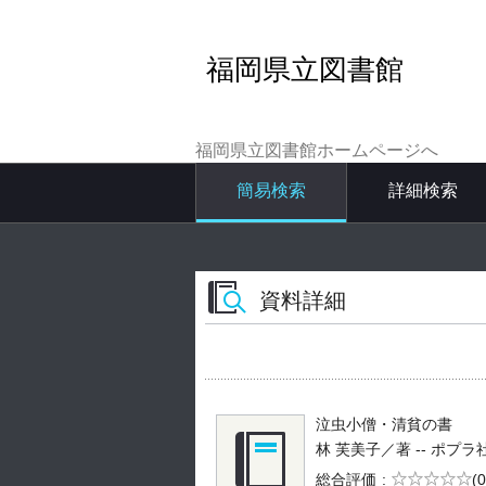
福岡県立図書館
福岡県立図書館ホームページへ
簡易検索
詳細検索
資料詳細
泣虫小僧・清貧の書
林 芙美子／著 -- ポプラ社 --
5段階評価
総合評価
(0