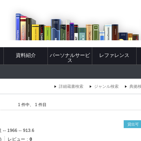
資料紹介
パーソナルサービ
レファレンス
ス
詳細蔵書検索
ジャンル検索
典拠
1 件中、 1 件目
貸出可
 1966 -- 913.6
)
レビュー
0