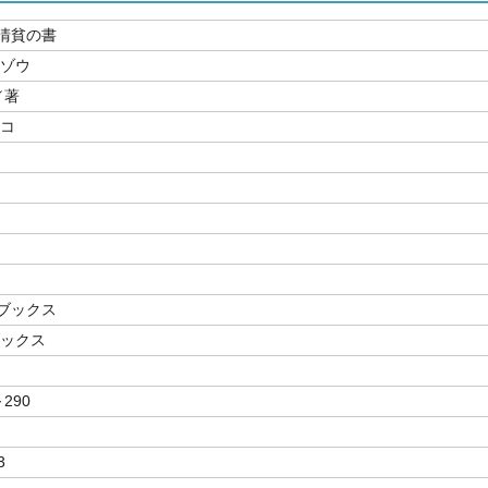
清貧の書
コゾウ
／著
ミコ
ブックス
ブックス
～290
3