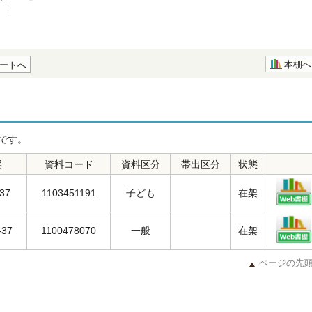
本棚へ
ートへ
です。
号
資料コード
資料区分
帯出区分
状態
S37
1103451191
子ども
在架
-37
1100478070
一般
在架
ページの先