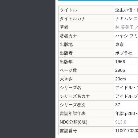
タイトル
泣虫小僧・
タイトルカナ
ナキムシ 
著者
林 芙美子
著者カナ
ハヤシ フ
出版地
東京
出版者
ポプラ社
出版年
1966
ページ数
290p
大きさ
20cm
シリーズ名
アイドル・
シリーズ名カナ
アイドル 
シリーズ巻次
37
書誌年譜年表
年譜:p288
NDC分類(8版)
913.6
書誌番号
110017020