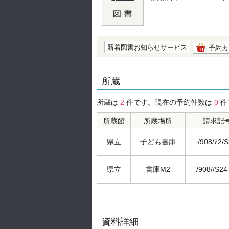
の0.0
新着図書お知らせサービス
予約カ
所蔵
所蔵は
2
件です。現在の予約件数は
0
件
所蔵館
所蔵場所
請求記
県立
子ども書庫
/908/ｱ2/
県立
書庫M2
/908//S24
資料詳細