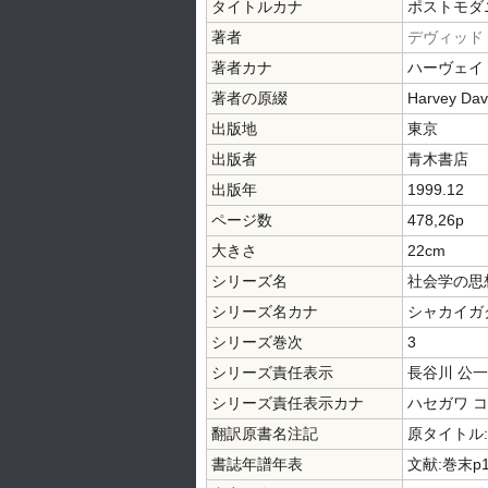
タイトルカナ
ポストモダ
著者
デヴィッド
著者カナ
ハーヴェイ
著者の原綴
Harvey Dav
出版地
東京
出版者
青木書店
出版年
1999.12
ページ数
478,26p
大きさ
22cm
シリーズ名
社会学の思
シリーズ名カナ
シャカイガク
シリーズ巻次
3
シリーズ責任表示
長谷川 公
シリーズ責任表示カナ
ハセガワ コ
翻訳原書名注記
原タイトル:The
書誌年譜年表
文献:巻末p1