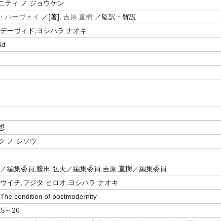
ニティ ノ ジョウケン
・ハーヴェイ
／[著],
吉原 直樹
／監訳・解説
 デーヴィド,ヨシハラ ナオキ
id
想
 ノ シソウ
一／編集委員,藤田 弘夫／編集委員,吉原 直樹／編集委員
ウイチ,フジタ ヒロオ,ヨシハラ ナオキ
 condition of postmodernity
5～26