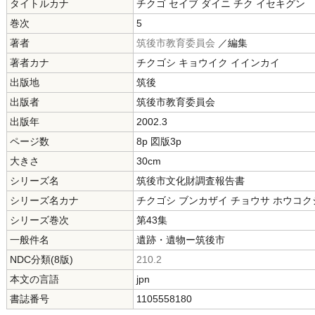
タイトルカナ
チクゴ セイブ ダイニ チク イセキグン
巻次
5
著者
筑後市教育委員会
／編集
著者カナ
チクゴシ キョウイク イインカイ
出版地
筑後
出版者
筑後市教育委員会
出版年
2002.3
ページ数
8p 図版3p
大きさ
30cm
シリーズ名
筑後市文化財調査報告書
シリーズ名カナ
チクゴシ ブンカザイ チョウサ ホウコク
シリーズ巻次
第43集
一般件名
遺跡・遺物ー筑後市
NDC分類(8版)
210.2
本文の言語
jpn
書誌番号
1105558180