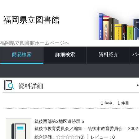
福岡県立図書館
福岡県立図書館ホームページへ
簡易検索
詳細検索
資料紹介
パ
資料詳細
1 件中、 1 件目
筑後西部第2地区遺跡群 5
筑後市教育委員会／編集 -- 筑後市教育委員会 -- 2002.3
5段階評価
総合評価
(0)
レビュー
0