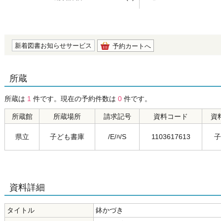
の0.0
新着図書お知らせサービス
予約カートへ
所蔵
所蔵は
1
件です。現在の予約件数は
0
件です。
所蔵館
所蔵場所
請求記号
資料コード
資
県立
子ども書庫
/E/ﾊ/S
1103617613
子
資料詳細
タイトル
鉢かづき