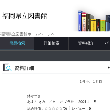
福岡県立図書館
福岡県立図書館ホームページへ
簡易検索
詳細検索
資料紹介
パ
資料詳細
1 件中、 1 件目
鉢かづき
あまん きみこ／文 -- ポプラ社 -- 2004.1 -- E
5段階評価
総合評価
(0)
レビュー
0