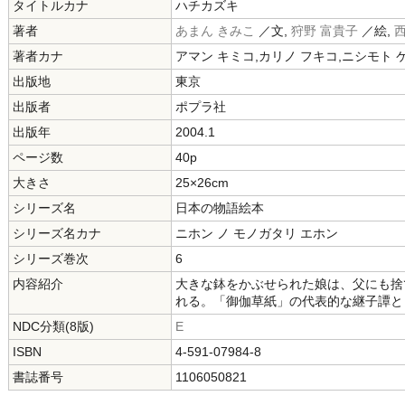
タイトルカナ
ハチカズキ
著者
あまん きみこ
／文,
狩野 富貴子
／絵,
西
著者カナ
アマン キミコ,カリノ フキコ,ニシモト 
出版地
東京
出版者
ポプラ社
出版年
2004.1
ページ数
40p
大きさ
25×26cm
シリーズ名
日本の物語絵本
シリーズ名カナ
ニホン ノ モノガタリ エホン
シリーズ巻次
6
内容紹介
大きな鉢をかぶせられた娘は、父にも捨
れる。「御伽草紙」の代表的な継子譚と
NDC分類(8版)
E
ISBN
4-591-07984-8
書誌番号
1106050821