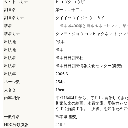
タイトルカナ
ヒゴガク コウザ
副書名
第一回～十二回
副書名カナ
ダイイッカイ ジュウニカイ
著者
「熊本城400年と熊本ルネッサンス」県
著者カナ
クマモトジョウ ヨンヒャクネン ト クマ
出版地
[熊本]
出版地
熊本
出版者
熊本日日新聞社
出版者
熊本日日新聞情報文化センター(発売)
出版年
2006.3
ページ数
254p
大きさ
19cm
内容紹介
平成16年4月から、毎月1回開催してき
川家伝来の絵画、永青文庫、肥後六花な
やすく解説する。「肥後」を知るために
一般件名
熊本県-歴史
NDC分類(8版)
219.4