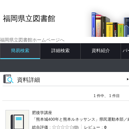
福岡県立図書館
福岡県立図書館ホームページへ
簡易検索
詳細検索
資料紹介
パ
資料詳細
1 件中、 1 件目
肥後学講座
「熊本城400年と熊本ルネッサンス」県民運動本部／編 -- 熊本
5段階評価
総合評価
(0)
レビュー
0