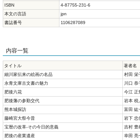
ISBN
4-87755-231-6
本文の言語
jpn
書誌番号
1106287089
内容一覧
タイトル
著者名
細川家伝来の絵画の名品
村田 栄
永青文庫古文書の魅力
川口 恭
肥後六花
今江 正
肥後藩の参勤交代
岩本 税
熊本城探訪
富田 紘
藤崎宮大祭今昔
岩下 忠
宝暦の改革-その今日的意義
吉村 豊
肥後の産業遺産
幸田 亮