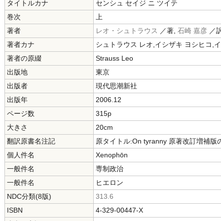
タイトルカナ
センシュ セイジ ニ ツイテ
巻次
上
著者
レオ・シュトラウス
／著,
石崎 嘉彦
／訳
著者カナ
シュトラウス レオ,イシザキ ヨシヒコ,
著者の原綴
Strauss Leo
出版地
東京
出版者
現代思潮新社
出版年
2006.12
ページ数
315p
大きさ
20cm
翻訳原書名注記
原タイトル:On tyranny 原著改訂増補
個人件名
Xenophōn
一般件名
専制政治
一般件名
ヒエロン
NDC分類(8版)
313.6
ISBN
4-329-00447-X