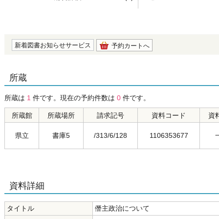
の0.0
新着図書お知らせサービス
予約カートへ
所蔵
所蔵は
1
件です。現在の予約件数は
0
件です。
所蔵館
所蔵場所
請求記号
資料コード
資
県立
書庫5
/313/6/128
1106353677
資料詳細
タイトル
僭主政治について