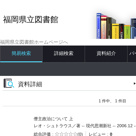
福岡県立図書館
福岡県立図書館ホームページへ
簡易検索
詳細検索
資料紹介
パ
資料詳細
1 件中、 1 件目
僭主政治について 上
レオ・シュトラウス／著 -- 現代思潮新社 -- 2006.12 -- 
5段階評価
総合評価
(0)
レビュー
0