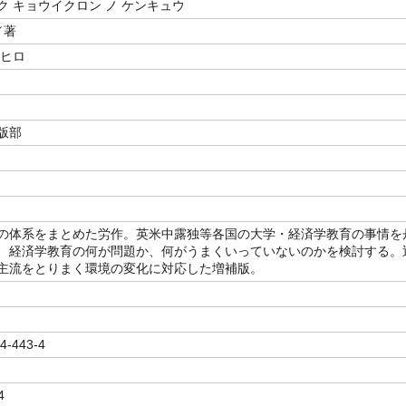
ク キョウイクロン ノ ケンキュウ
／著
シヒロ
版部
の体系をまとめた労作。英米中露独等各国の大学・経済学教育の事情を
、経済学教育の何が問題か、何がうまくいっていないのかを検討する。
主流をとりまく環境の変化に対応した増補版。
4-443-4
4