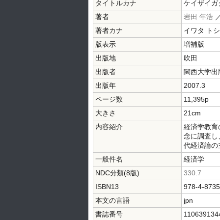
タイトルカナ
ケイザイガ
著者
岩田 年浩
著者カナ
イワタ ト
版表示
増補版
出版地
吹田
出版者
関西大学出
出版年
2007.3
ページ数
11,395p
大きさ
21cm
内容紹介
経済学教育
念に調査し
代経済論の
一般件名
経済学
NDC分類(8版)
330.7
ISBN13
978-4-8735
本文の言語
jpn
書誌番号
110639134