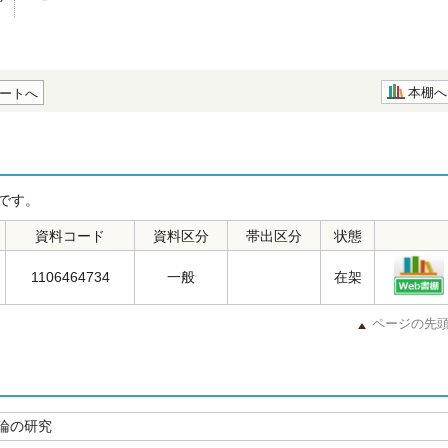
本棚へ
ートへ
です。
資料コード
資料区分
帯出区分
状態
1106464734
一般
在架
ページの先
論の研究