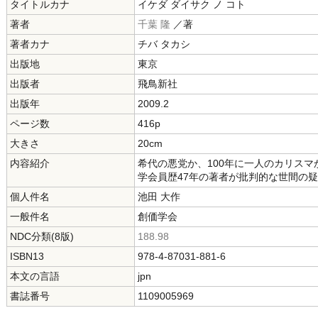
タイトルカナ
イケダ ダイサク ノ コト
著者
千葉 隆
／著
著者カナ
チバ タカシ
出版地
東京
出版者
飛鳥新社
出版年
2009.2
ページ数
416p
大きさ
20cm
内容紹介
希代の悪党か、100年に一人のカリスマ
学会員歴47年の著者が批判的な世間の
個人件名
池田 大作
一般件名
創価学会
NDC分類(8版)
188.98
ISBN13
978-4-87031-881-6
本文の言語
jpn
書誌番号
1109005969