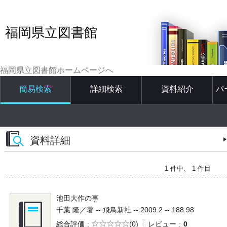
福岡県立図書館
福岡県立図書館ホームページへ
簡易検索
詳細検索
資料紹介
パ
資料詳細
1 件中、 1 件目
池田大作の事
千葉 隆／著 -- 飛鳥新社 -- 2009.2 -- 188.98
5段階評価
総合評価
(0)
レビュー
0