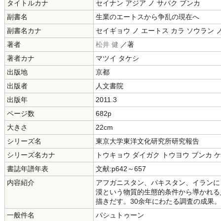
タイトルカナ
セイナン アジア ノ サバク ブンカ
副書名
生業のエートスから争乱の現在へ
副書名カナ
セイギョウ ノ エートス カラ ソウラン 
著者
松井 健
／著
著者カナ
マツイ タケシ
出版地
京都
出版者
人文書院
出版年
2011.3
ページ数
682p
大きさ
22cm
シリーズ名
東京大学東洋文化研究所研究報告
シリーズ名カナ
トウキョウ ダイガク トウヨウ ブンカ 
書誌年譜年表
文献:p642～657
内容紹介
アフガニスタン、パキスタン、イランに
漠という物質的生態的条件から導かれる
描きだす。30余年にわたる調査の成果。
一般件名
パシュトゥーン