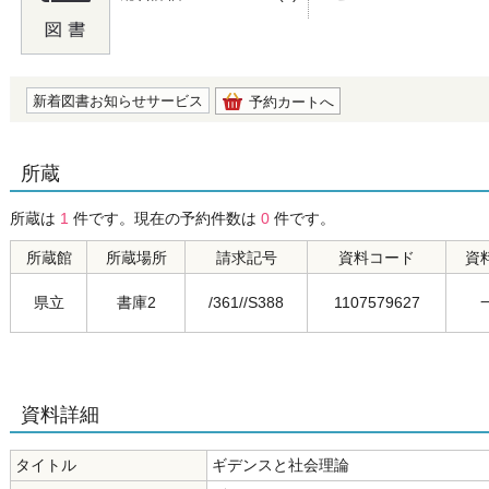
の0.0
新着図書お知らせサービス
予約カートへ
所蔵
所蔵は
1
件です。現在の予約件数は
0
件です。
所蔵館
所蔵場所
請求記号
資料コード
資
県立
書庫2
/361//S388
1107579627
資料詳細
タイトル
ギデンスと社会理論