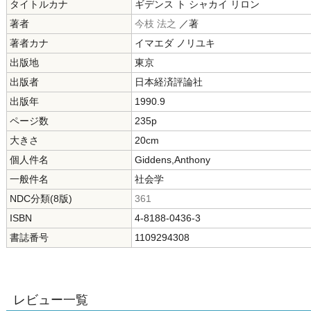
タイトルカナ
ギデンス ト シャカイ リロン
著者
今枝 法之
／著
著者カナ
イマエダ ノリユキ
出版地
東京
出版者
日本経済評論社
出版年
1990.9
ページ数
235p
大きさ
20cm
個人件名
Giddens,Anthony
一般件名
社会学
NDC分類(8版)
361
ISBN
4-8188-0436-3
書誌番号
1109294308
レビュー一覧