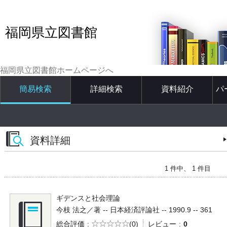
福岡県立図書館
福岡県立図書館ホームページへ
簡易検索
詳細検索
資料紹介
パ
資料詳細
1 件中、 1 件目
ギデンスと社会理論
今枝 法之／著 -- 日本経済評論社 -- 1990.9 -- 361
5段階評価
総合評価
(0)
レビュー
0