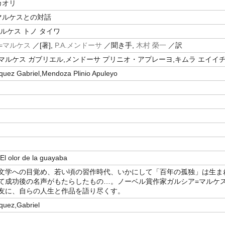
カオリ
マルケスとの対話
ルケス トノ タイワ
=マルケス
／[著],
P.A.メンドーサ
／聞き手,
木村 榮一
／訳
マルケス ガブリエル,メンドーサ プリニオ・アプレーヨ,キムラ エイイ
quez Gabriel,Mendoza Plinio Apuleyo
olor de la guayaba
文学への目覚め、若い頃の習作時代、いかにして「百年の孤独」は生ま
て成功後の名声がもたらしたもの…。ノーベル賞作家ガルシア=マルケ
友に、自らの人生と作品を語り尽くす。
quez,Gabriel