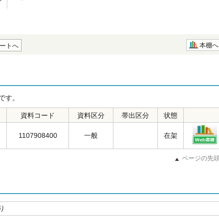
本棚へ
ートへ
です。
資料コード
資料区分
帯出区分
状態
1107908400
一般
在架
ページの先
り