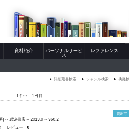
資料紹介
パーソナルサービ
レファレンス
ス
詳細蔵書検索
ジャンル検索
典拠
1 件中、 1 件目
貸出可
 岩波書店 -- 2013.9 -- 960.2
)
レビュー
0