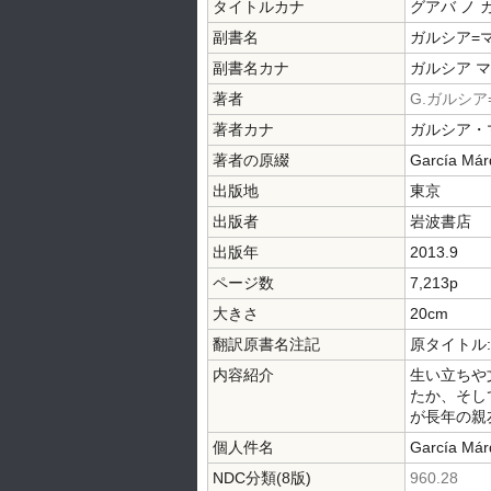
タイトルカナ
グアバ ノ 
副書名
ガルシア=
副書名カナ
ガルシア マ
著者
G.ガルシア
著者カナ
ガルシア・
著者の原綴
García Már
出版地
東京
出版者
岩波書店
出版年
2013.9
ページ数
7,213p
大きさ
20cm
翻訳原書名注記
原タイトル:El 
内容紹介
生い立ちや
たか、そし
が長年の親
個人件名
García Már
NDC分類(8版)
960.28