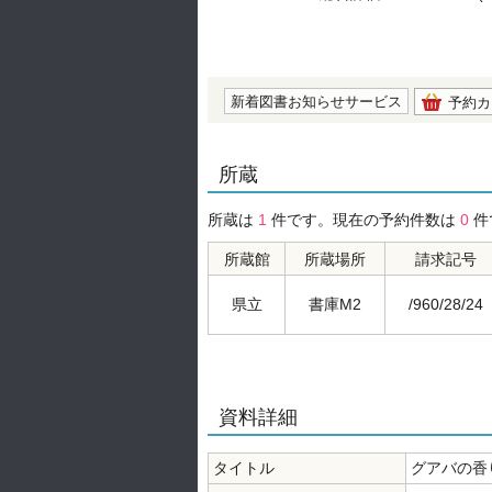
の0.0
新着図書お知らせサービス
予約カ
所蔵
所蔵は
1
件です。現在の予約件数は
0
件
所蔵館
所蔵場所
請求記号
県立
書庫M2
/960/28/24
資料詳細
タイトル
グアバの香