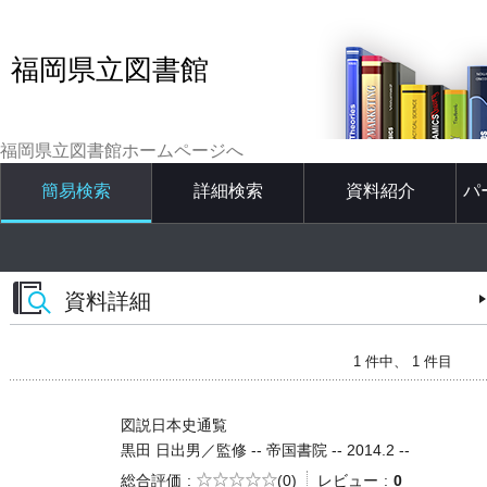
福岡県立図書館
福岡県立図書館ホームページへ
簡易検索
詳細検索
資料紹介
パ
資料詳細
1 件中、 1 件目
図説日本史通覧
黒田 日出男／監修 -- 帝国書院 -- 2014.2 --
5段階評価
総合評価
(0)
レビュー
0