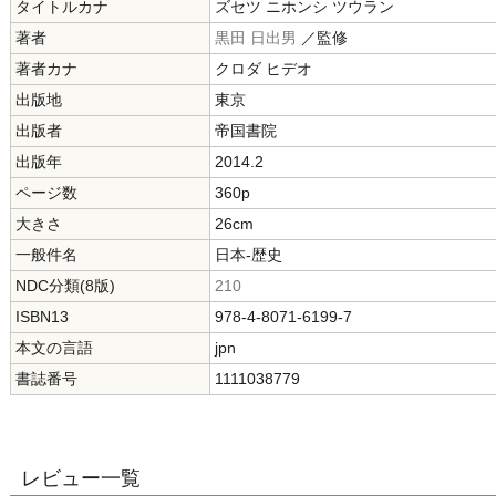
タイトルカナ
ズセツ ニホンシ ツウラン
著者
黒田 日出男
／監修
著者カナ
クロダ ヒデオ
出版地
東京
出版者
帝国書院
出版年
2014.2
ページ数
360p
大きさ
26cm
一般件名
日本-歴史
NDC分類(8版)
210
ISBN13
978-4-8071-6199-7
本文の言語
jpn
書誌番号
1111038779
レビュー一覧