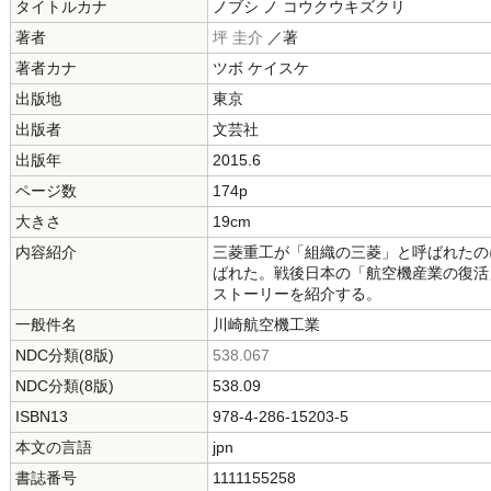
タイトルカナ
ノブシ ノ コウクウキズクリ
著者
坪 圭介
／著
著者カナ
ツボ ケイスケ
出版地
東京
出版者
文芸社
出版年
2015.6
ページ数
174p
大きさ
19cm
内容紹介
三菱重工が「組織の三菱」と呼ばれたの
ばれた。戦後日本の「航空機産業の復活
ストーリーを紹介する。
一般件名
川崎航空機工業
NDC分類(8版)
538.067
NDC分類(8版)
538.09
ISBN13
978-4-286-15203-5
本文の言語
jpn
書誌番号
1111155258