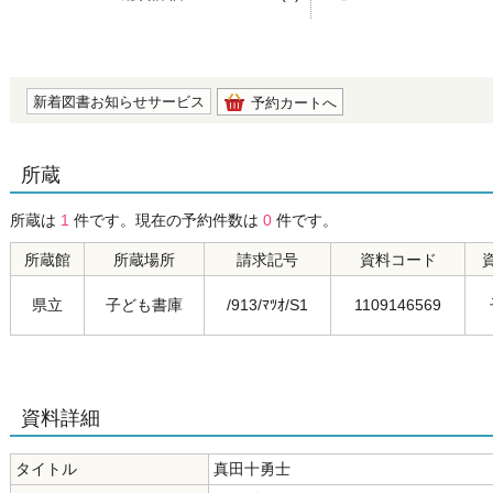
の0.0
新着図書お知らせサービス
予約カートへ
所蔵
所蔵は
1
件です。現在の予約件数は
0
件です。
所蔵館
所蔵場所
請求記号
資料コード
県立
子ども書庫
/913/ﾏﾂｵ/S1
1109146569
資料詳細
タイトル
真田十勇士