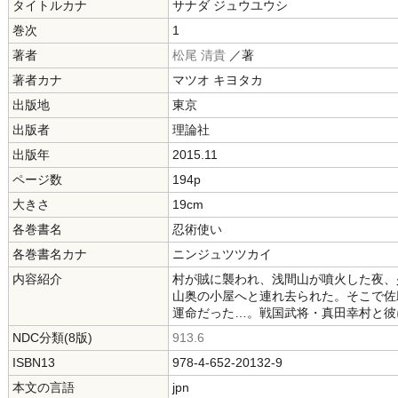
タイトルカナ
サナダ ジュウユウシ
巻次
1
著者
松尾 清貴
／著
著者カナ
マツオ キヨタカ
出版地
東京
出版者
理論社
出版年
2015.11
ページ数
194p
大きさ
19cm
各巻書名
忍術使い
各巻書名カナ
ニンジュツツカイ
内容紹介
村が賊に襲われ、浅間山が噴火した夜、
山奥の小屋へと連れ去られた。そこで佐
運命だった…。戦国武将・真田幸村と彼
NDC分類(8版)
913.6
ISBN13
978-4-652-20132-9
本文の言語
jpn