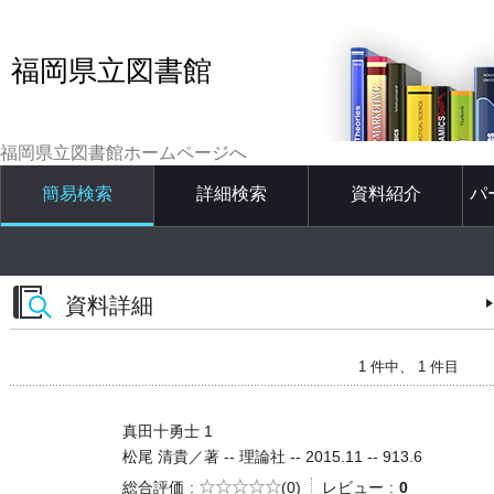
福岡県立図書館
福岡県立図書館ホームページへ
簡易検索
詳細検索
資料紹介
パ
資料詳細
1 件中、 1 件目
真田十勇士 1
松尾 清貴／著 -- 理論社 -- 2015.11 -- 913.6
5段階評価
総合評価
(0)
レビュー
0