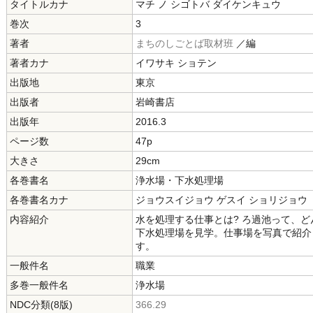
タイトルカナ
マチ ノ シゴトバ ダイケンキュウ
巻次
3
著者
まちのしごとば取材班
／編
著者カナ
イワサキ ショテン
出版地
東京
出版者
岩崎書店
出版年
2016.3
ページ数
47p
大きさ
29cm
各巻書名
浄水場・下水処理場
各巻書名カナ
ジョウスイジョウ ゲスイ ショリジョウ
内容紹介
水を処理する仕事とは? ろ過池って、ど
下水処理場を見学。仕事場を写真で紹介
す。
一般件名
職業
多巻一般件名
浄水場
NDC分類(8版)
366.29