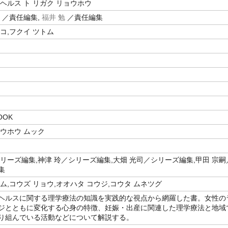
ヘルス ト リガク リョウホウ
／責任編集,
福井 勉
／責任編集
コ,フクイ ツトム
OOK
ョウホウ ムック
シリーズ編集,神津 玲／シリーズ編集,大畑 光司／シリーズ編集,甲田 宗嗣
集
ム,コウズ リョウ,オオハタ コウジ,コウタ ムネツグ
ヘルスに関する理学療法の知識を実践的な視点から網羅した書。女性の
ジとともに変化する心身の特徴、妊娠・出産に関連した理学療法と地域
り組んでいる活動などについて解説する。