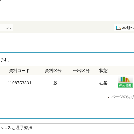
本棚へ
ートへ
です。
資料コード
資料区分
帯出区分
状態
1108753831
一般
在架
ページの先
ヘルスと理学療法