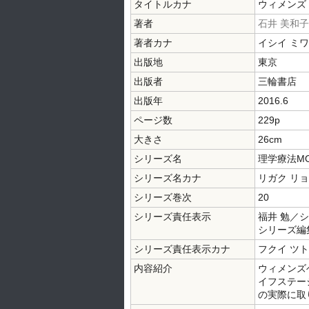
タイトルカナ
ウィメンズ 
著者
石井 美和子
著者カナ
イシイ ミワ
出版地
東京
出版者
三輪書店
出版年
2016.6
ページ数
229p
大きさ
26cm
シリーズ名
理学療法M
シリーズ名カナ
リガク リ
シリーズ巻次
20
シリーズ責任表示
福井 勉／
シリーズ編
シリーズ責任表示カナ
フクイ ツト
内容紹介
ウィメンズ
イフステー
の実際に取