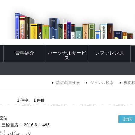
資料紹介
パーソナルサービ
レファレンス
ス
詳細蔵書検索
ジャンル検索
典拠
1 件中、 1 件目
療法
貸出可
書店 -- 2016.6 -- 495
)
レビュー
0