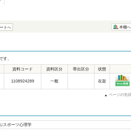
本棚へ
ートへ
です。
資料コード
資料区分
帯出区分
状態
1108924289
一般
在架
ページの先
ぶスポーツ心理学