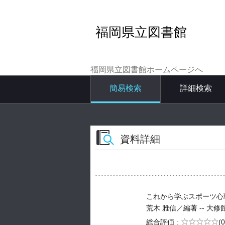
福岡県立図書館
福岡県立図書館ホームページへ
簡易検索
詳細検索
資料詳細
これから学ぶスポーツ心
荒木 雅信／編著 -- 大修館書店 
5段階評価
総合評価
(0