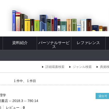
資料紹介
パーソナルサービ
レファレンス
ス
詳細蔵書検索
ジャンル検索
典拠
1 件中、 1 件目
理学
貸出可
-- 2018.3 -- 780.14
)
レビュー
0