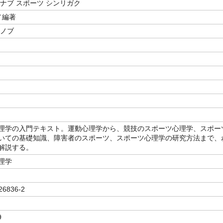
マナブ スポーツ シンリガク
／編著
サノブ
理学の入門テキスト。運動心理学から、競技のスポーツ心理学、スポー
いての基礎知識、障害者のスポーツ、スポーツ心理学の研究方法まで、
解説する。
理学
26836-2
9