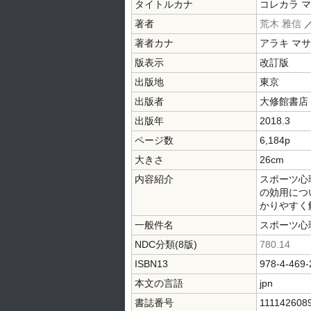
タイトルカナ
コレカラ 
著者
荒木 雅信
著者カナ
アラキ マ
版表示
改訂版
出版地
東京
出版者
大修館書店
出版年
2018.3
ページ数
6,184p
大きさ
26cm
内容紹介
スポーツ心
の効用につ
かりやすく
一般件名
スポーツ心
NDC分類(8版)
780.14
ISBN13
978-4-469-
本文の言語
jpn
書誌番号
111142608