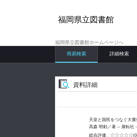
福岡県立図書館
福岡県立図書館ホームページへ
簡易検索
詳細検索
資料詳細
天皇と国民をつなぐ大嘗
高森 明勅／著 -- 展転社 -- 2
5段階評価
総合評価
(0