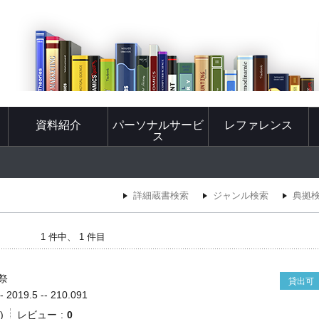
資料紹介
パーソナルサービ
レファレンス
ス
詳細蔵書検索
ジャンル検索
典拠
1 件中、 1 件目
祭
貸出可
019.5 -- 210.091
)
レビュー
0