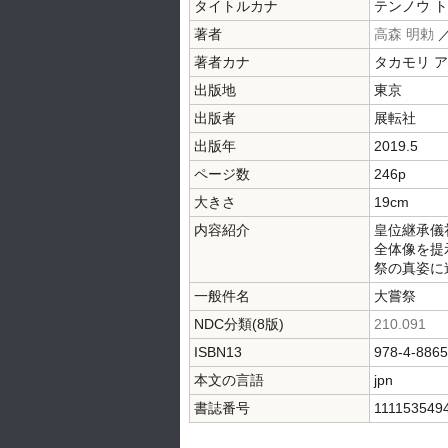
タイトルカナ
テンノウ ト
著者
高森 明勅
著者カナ
タカモリ 
出版地
東京
出版者
展転社
出版年
2019.5
ページ数
246p
大きさ
19cm
内容紹介
皇位継承儀
全体像を提
祭の真姿に
一般件名
大嘗祭
NDC分類(8版)
210.091
ISBN13
978-4-8865
本文の言語
jpn
書誌番号
111153549