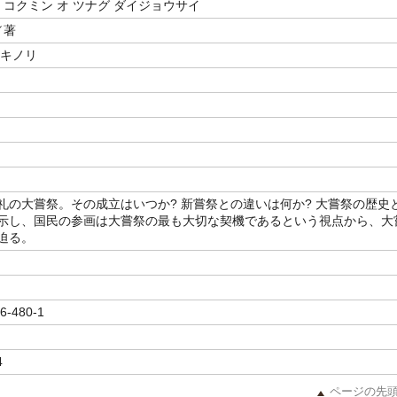
 コクミン オ ツナグ ダイジョウサイ
／著
アキノリ
礼の大嘗祭。その成立はいつか? 新嘗祭との違いは何か? 大嘗祭の歴史
示し、国民の参画は大嘗祭の最も大切な契機であるという視点から、大
迫る。
6-480-1
4
ページの先