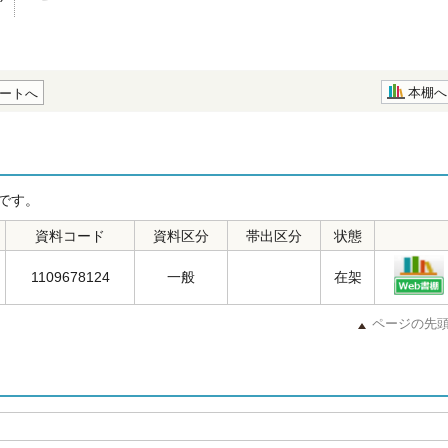
本棚へ
ートへ
です。
資料コード
資料区分
帯出区分
状態
1109678124
一般
在架
ページの先