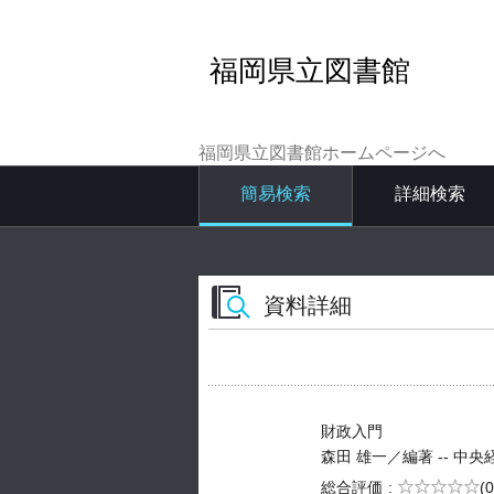
福岡県立図書館
福岡県立図書館ホームページへ
簡易検索
詳細検索
資料詳細
財政入門
森田 雄一／編著 -- 中央経済社 
5段階評価
総合評価
(0