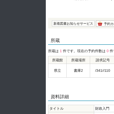
の0.0
新着図書お知らせサービス
予約カ
所蔵
所蔵は
1
件です。現在の予約件数は
0
件
所蔵館
所蔵場所
請求記号
県立
書庫2
/341//110
資料詳細
タイトル
財政入門