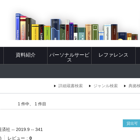
資料紹介
パーソナルサービ
レファレンス
ス
詳細蔵書検索
ジャンル検索
典拠
1 件中、 1 件目
貸出可
-- 2019.9 -- 341
)
レビュー
0