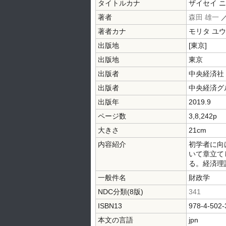
タイトルカナ
ザイセイ 
著者
森田 雄一
／
著者カナ
モリタ ユ
出版地
[東京]
出版地
東京
出版者
中央経済社
出版者
中央経済グ
出版年
2019.9
ページ数
3,8,242p
大きさ
21cm
内容紹介
初学者に向
いて章立て
る。経済理
一般件名
財政学
NDC分類(8版)
341
ISBN13
978-4-502-
本文の言語
jpn