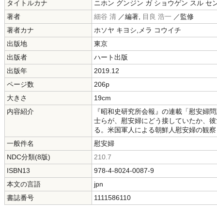
タイトルカナ
ニホン グンジン ガ ショウゲン スル セ
著者
細谷 清
／編著,
目良 浩一
／監修
著者カナ
ホソヤ キヨシ,メラ コウイチ
出版地
東京
出版者
ハート出版
出版年
2019.12
ページ数
206p
大きさ
19cm
内容紹介
『昭和史研究所会報』の連載「慰安婦問
士らが、慰安婦にどう接していたか、彼
る。米国軍人による朝鮮人慰安婦の観察
一般件名
慰安婦
NDC分類(8版)
210.7
ISBN13
978-4-8024-0087-9
本文の言語
jpn
書誌番号
1111586110