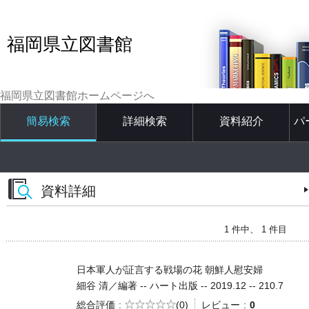
福岡県立図書館
福岡県立図書館ホームページへ
簡易検索
詳細検索
資料紹介
パ
資料詳細
1 件中、 1 件目
日本軍人が証言する戦場の花 朝鮮人慰安婦
細谷 清／編著 -- ハート出版 -- 2019.12 -- 210.7
5段階評価
総合評価
(0)
レビュー
0