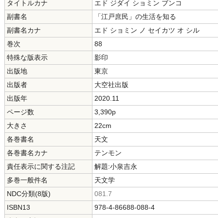
タイトルカナ
エド ジダイ ショミン ブンコ
副書名
「江戸庶民」の生活を知る
副書名カナ
エド ショミン ノ セイカツ オ シル
巻次
88
特殊な版表示
影印
出版地
東京
出版者
大空社出版
出版年
2020.11
ページ数
3,390p
大きさ
22cm
各巻書名
天文
各巻書名カナ
テンモン
責任表示に関する注記
解題:小泉吉永
多巻一般件名
天文学
NDC分類(8版)
081.7
ISBN13
978-4-86688-088-4