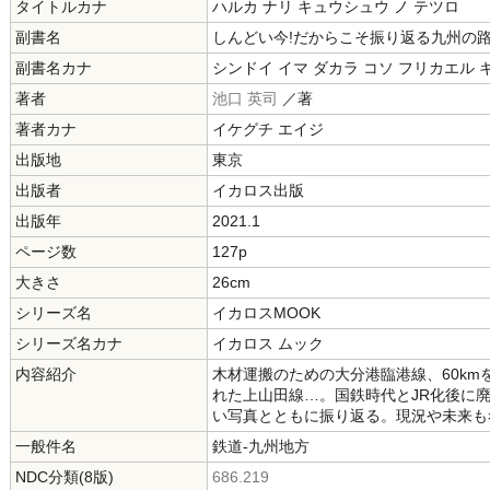
タイトルカナ
ハルカ ナリ キュウシュウ ノ テツロ
副書名
しんどい今!だからこそ振り返る九州の
副書名カナ
シンドイ イマ ダカラ コソ フリカエル 
著者
池口 英司
／著
著者カナ
イケグチ エイジ
出版地
東京
出版者
イカロス出版
出版年
2021.1
ページ数
127p
大きさ
26cm
シリーズ名
イカロスMOOK
シリーズ名カナ
イカロス ムック
内容紹介
木材運搬のための大分港臨港線、60k
れた上山田線…。国鉄時代とJR化後に
い写真とともに振り返る。現況や未来も
一般件名
鉄道-九州地方
NDC分類(8版)
686.219