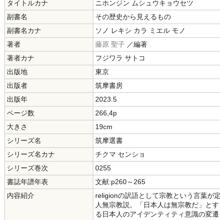
タイトルカナ
ニホンジン ムシュウキョウセツ
副書名
その歴史から見えるもの
副書名カナ
ソノ レキシ カラ ミエル モノ
著者
藤原 聖子
／編著
著者カナ
フジワラ サトコ
出版地
東京
出版者
筑摩書房
出版年
2023.5
ページ数
266,4p
大きさ
19cm
シリーズ名
筑摩選書
シリーズ名カナ
チクマ センショ
シリーズ巻次
0255
書誌年譜年表
文献:p260～265
内容紹介
religionの訳語として宗教という言
人無宗教説。「日本人は無宗教だ」とす
る日本人のアイデンティティ意識の変遷