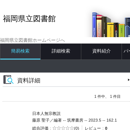
福岡県立図書館
福岡県立図書館ホームページへ
簡易検索
詳細検索
資料紹介
パ
資料詳細
1 件中、 1 件目
日本人無宗教説
藤原 聖子／編著 -- 筑摩書房 -- 2023.5 -- 162.1
5段階評価
総合評価
(0)
レビュー
0