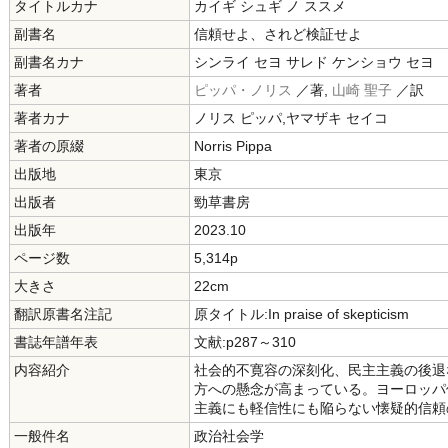
タイトルカナ
カイギ シュギ ノ ススメ
副書名
信頼せよ、されど検証せよ
副書名カナ
シンライ セヨ サレド ケンショウ セヨ
著者
ピッパ・ノリス
／著,
山崎 聖子
／訳
著者カナ
ノリス ピッパ,ヤマザキ セイコ
著者の原綴
Norris Pippa
出版地
東京
出版者
勁草書房
出版年
2023.10
ページ数
5,314p
大きさ
22cm
翻訳原書名注記
原タイトル:In praise of skepticism
書誌年譜年表
文献:p287～310
内容紹介
社会的不寛容の深刻化、民主主義の後退
方への懸念が高まっている。ヨーロッパ
主義にも軽信性にも陥らない懐疑的信頼
一般件名
政治社会学