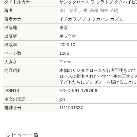
タイトルカナ
サンタクロース ワ ソラトブ タクハイビ
著者
市川 宣子
／作,
高橋 和枝
／絵
著者カナ
イチカワ ノブコ,タカハシ カズエ
出版地
東京
出版者
ポプラ社
出版年
2023.10
ページ数
126p
大きさ
21cm
内容紹介
本物のサンタクロースが行方不明なので
ロースに指名された小学4年生の三太く
子どもたちにプレゼントを届けることに
ISBN13
978-4-591-17979-6
本文の言語
jpn
書誌番号
1111901327
レビュー一覧