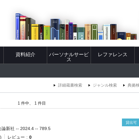
資料紹介
パーソナルサービ
レファレンス
ス
詳細蔵書検索
ジャンル検索
典拠
1 件中、 1 件目
貸出可
 -- 2024.4 -- 789.5
)
レビュー
0