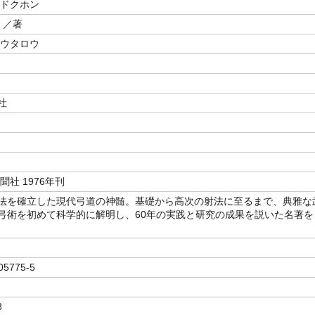
 ドクホン
／著
コウタロウ
社
聞社 1976年刊
法を確立した現代弓道の神髄。基礎から高次の射法に至るまで、典雅な
弓術を初めて科学的に解明し、60年の実践と研究の成果を説いた名著を
05775-5
8