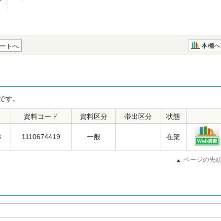
本棚へ
ートへ
です。
資料コード
資料区分
帯出区分
状態
3
1110674419
一般
在架
ページの先