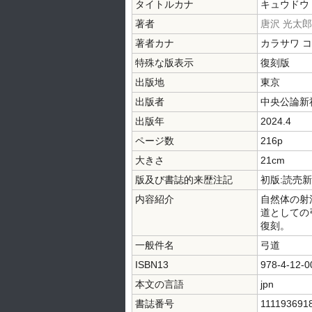
タイトルカナ
キュウドウ
著者
唐沢 光太郎
著者カナ
カラサワ 
特殊な版表示
復刻版
出版地
東京
出版者
中央公論新
出版年
2024.4
ページ数
216p
大きさ
21cm
版及び書誌的来歴注記
初版:読売新
内容紹介
自然体の射
道としての
復刻。
一般件名
弓道
ISBN13
978-4-12-0
本文の言語
jpn
書誌番号
111193691