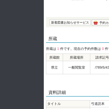
の0.0
新着図書お知らせサービス
予約カ
所蔵
所蔵は
1
件です。現在の予約件数は
0
件
所蔵館
所蔵場所
請求記号
県立
一般閲覧室
/789/5/4
資料詳細
タイトル
弓道読本