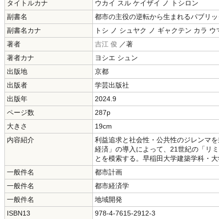
タイトルカナ
ウカイ スル ケイザイ ノ トシロン
副書名
都市の主役の逆転から生まれるパブリッ
副書名カナ
トシ ノ シュヤク ノ ギャクテン カラ 
著者
吉江 俊
／著
著者カナ
ヨシエ シュン
出版地
京都
出版者
学芸出版社
出版年
2024.9
ページ数
287p
大きさ
19cm
内容紹介
利益追求と社会性・公共性のジレンマを
経済」の導入によって、21世紀の「リ
とを模索する。早稲田大学建築学科・大
一般件名
都市計画
一般件名
都市経済学
一般件名
地域開発
ISBN13
978-4-7615-2912-3