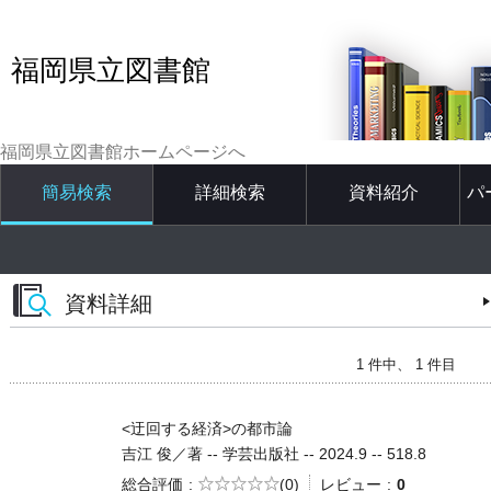
福岡県立図書館
福岡県立図書館ホームページへ
簡易検索
詳細検索
資料紹介
パ
資料詳細
1 件中、 1 件目
<迂回する経済>の都市論
吉江 俊／著 -- 学芸出版社 -- 2024.9 -- 518.8
5段階評価
総合評価
(0)
レビュー
0