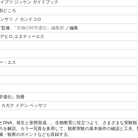
セイブツ ジッケン ガイドブック
勘どころ
ンサツ ノ カンドコロ
監修,
『生物の科学遺伝』編集部
／編集
ヒデヒロ,エヌティーエス
ー・エス
学遺伝』別冊
 カガク イデン ベッサツ
とDNA、発生と形態形成…。生物教育に役立つよう、さまざまな実験観
ろを解説。カラー写真を多用して、観察実験の基本操作の確認と工夫、
備・観察のポイントなども収録する。