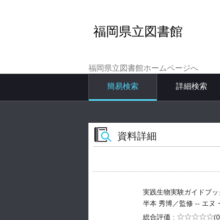
福岡県立図書館
福岡県立図書館ホームページへ
簡易検索
詳細検索
資料詳細
実践生物実験ガイドブッ
半本 秀博／監修 -- エヌ・ティ
5段階評価
総合評価
(0