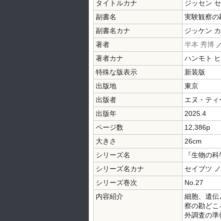
タイトルカナ
ジッセン 
副書名
実験観察の
副書名カナ
ジッケン カ
著者
半本 秀博
／
著者カナ
ハンモト 
特殊な版表示
新装版
出版地
東京
出版者
エヌ・ティ
出版年
2025.4
ページ数
12,386p
大きさ
26cm
シリーズ名
『生物の科
シリーズ名カナ
セイブツ ノ
シリーズ巻次
No.27
内容紹介
細胞、遺伝
察の勘どこ
外調査の準