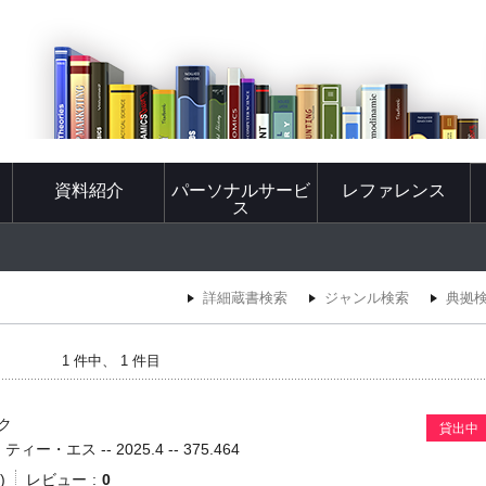
資料紹介
パーソナルサービ
レファレンス
ス
詳細蔵書検索
ジャンル検索
典拠
1 件中、 1 件目
ク
貸出中
ー・エス -- 2025.4 -- 375.464
)
レビュー
0