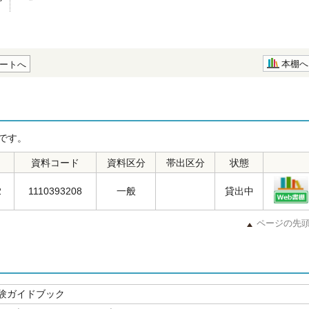
本棚へ
ートへ
です。
資料コード
資料区分
帯出区分
状態
2
1110393208
一般
貸出中
ページの先
験ガイドブック