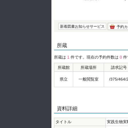
の0.0
新着図書お知らせサービス
予約カ
所蔵
所蔵は
1
件です。現在の予約件数は
0
件
所蔵館
所蔵場所
請求記号
県立
一般閲覧室
/375/464/
資料詳細
タイトル
実践生物実