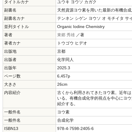
タイトルカナ
ユウキ ヨウソ カガク
副書名
天然資源ヨウ素を用いた最新の有機合成
副書名カナ
テンネン シゲン ヨウソ オ モチイタ サ
並列タイトル
Organic Iodine Chemistry
著者
東郷 秀雄
／著
著者カナ
トウゴウ ヒデオ
出版地
京都
出版者
化学同人
出版年
2025.3
ページ数
6,457p
大きさ
26cm
内容紹介
古くから利用されてきたヨウ素。近年は
いる。有機合成化学的視点を中心にヨウ
紹介する。
一般件名
ヨウ素
一般件名
合成化学
ISBN13
978-4-7598-2405-6