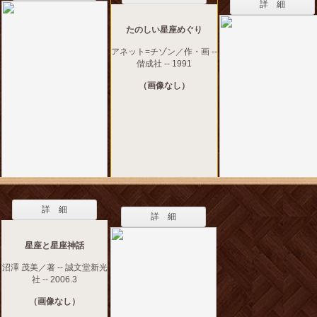
詳 細
たのしい星座めぐり
アネット=チゾン／作・画 --
偕成社 -- 1991
（画像なし）
詳 細
詳 細
星座と星座神話
沼澤 茂美／著 -- 誠文堂新光
社 -- 2006.3
（画像なし）