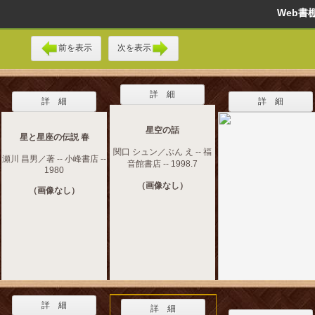
Web
前を表示
次を表示
詳 細
詳 細
詳 細
星空の話
星と星座の伝説 春
関口 シュン／ぶん え -- 福
瀬川 昌男／著 -- 小峰書店 --
音館書店 -- 1998.7
1980
（画像なし）
（画像なし）
詳 細
詳 細