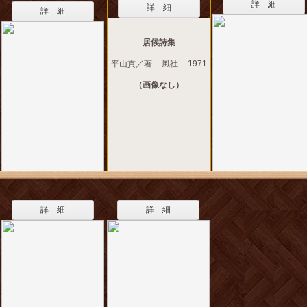
詳 細
詳 細
詳 細
居候詩集
平山貢／著 -- 風社 -- 1971
（画像なし）
詳 細
詳 細