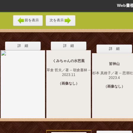
Web
前を表示
次を表示
詳 細
詳 細
詳 細
くみちゃんの水芭蕉
皆神山
草倉 哲夫／著 -- 朝倉書林 --
杉本 真維子／著 -- 思潮社 
2023.11
2023.4
（画像なし）
（画像なし）