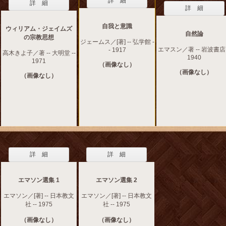
詳 細
詳 細
詳 細
自我と意識
ウィリアム・ジェイムズ
自然論
の宗教思想
ジェームス／[著] -- 弘学館 -
エマスン／著 -- 岩波書店 
- 1917
高木きよ子／著 -- 大明堂 --
1940
1971
（画像なし）
（画像なし）
（画像なし）
詳 細
詳 細
エマソン選集 1
エマソン選集 2
エマソン／[著] -- 日本教文
エマソン／[著] -- 日本教文
社 -- 1975
社 -- 1975
（画像なし）
（画像なし）