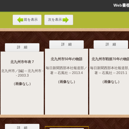
Web
前を表示
次を表示
詳 細
詳 細
詳 細
北九州市50年の物語
北九州市戦後70年の物
北九州市年表 7
毎日新聞西部本社報道部／
毎日新聞西部本社報道部
北九州市／[編] -- 北九州市 -
著 -- 石風社 -- 2013.4
著 -- 石風社 -- 2015.1
- 2003.3
（画像なし）
（画像なし）
（画像なし）
詳 細