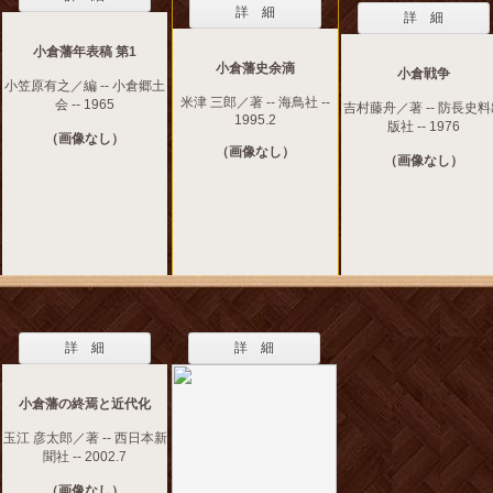
詳 細
詳 細
小倉藩年表稿 第1
小倉藩史余滴
小倉戦争
小笠原有之／編 -- 小倉郷土
米津 三郎／著 -- 海鳥社 --
会 -- 1965
吉村藤舟／著 -- 防長史
1995.2
版社 -- 1976
（画像なし）
（画像なし）
（画像なし）
詳 細
詳 細
小倉藩の終焉と近代化
玉江 彦太郎／著 -- 西日本新
聞社 -- 2002.7
（画像なし）