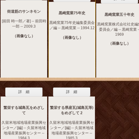
街道筋のサンネモン
黒崎窯業75年史
黒崎窯業五十年史
[前田 時一郎／著] -- 前田時
黒崎窯業75年史編集委員会
黒崎窯業株式会社社史編
一郎 -- 2009.3
／編 -- 黒崎窯業 -- 1994.12
委員会／編 -- 黒崎窯業 -
1969
（画像なし）
（画像なし）
（画像なし）
詳 細
詳 細
繁栄する城島瓦をめざし
繁栄する県産瓦(城島瓦等)
て
をめざして 2
久留米地域地場産業振興セ
久留米地域地場産業振興セ
ンター／[編] -- 久留米地域
ンター／[編] -- 久留米地域
地場産業振興センター --
地場産業振興センター --
1984.3
1985.3