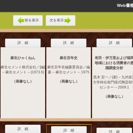
Web
前を表示
次を表示
詳 細
詳 細
詳 細
麻生ひゃくねん
麻生百年史
有田・伊万里および福
地域における消費者の
麻生セメント株式会社／[編]
麻生百年史編纂委員会／編
識調査分析
-- 麻生セメント -- [1973.6]
纂 -- 麻生セメント -- 1975
黒木 宏一／[著] -- 九州
（画像なし）
（画像なし）
大学柿右衛門様式陶芸研
センター -- 2009.1
（画像なし）
詳 細
詳 細
詳 細