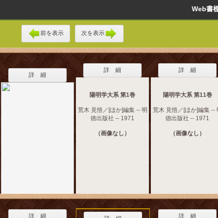
Web
前を表示
次を表示
詳 細
詳 細
詳 細
陽明学大系 第1巻
陽明学大系 第11巻
荒木 見悟／[ほか]編集 -- 明
荒木 見悟／[ほか]編集 --
徳出版社 -- 1971
徳出版社 -- 1971
（画像なし）
（画像なし）
詳 細
詳 細