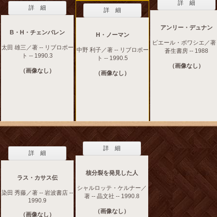
詳 細
詳 細
詳 細
アンリー・デュナン
B・H・チェンバレン
H・ノーマン
ピエール・ボワシエ／著 -
太田 雄三／著 -- リブロポー
中野 利子／著 -- リブロポー
蒼生書房 -- 1988
ト -- 1990.3
ト -- 1990.5
（画像なし）
（画像なし）
（画像なし）
詳 細
詳 細
核分裂を発見した人
ラス・カサス伝
シャルロッテ・ケルナー／
染田 秀藤／著 -- 岩波書店 --
著 -- 晶文社 -- 1990.8
1990.9
（画像なし）
（画像なし）