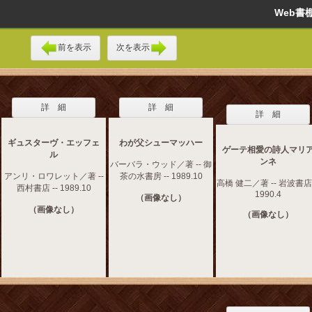
Web
前を表示
次を表示
詳 細
詳 細
詳 細
ギュスターヴ・エッフェ
わが父シューマッハー
ゲーテ相愛の詩人マリ
ル
ンネ
バーバラ・ウッド／著 -- 御
アンリ・ロワレット／著 --
茶の水書房 -- 1989.10
高橋 健二／著 -- 岩波書店 
西村書店 -- 1989.10
1990.4
（画像なし）
（画像なし）
（画像なし）