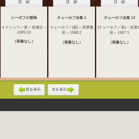
詳 細
詳 細
詳 細
シーポフの冒険
チェーホフ全集 1
チェーホフ全集 10
オクジャワ／著 -- 群像社 --
チェーホフ／[著] -- 筑摩書
[チェーホフ／著] -- 筑摩
1989.10
房 -- 1988.2
房 -- 1987.5
（画像なし）
（画像なし）
（画像なし）
前を表示
次を表示