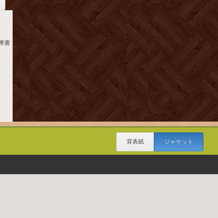
筑摩書
背表紙
ジャケット