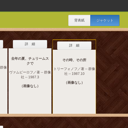
背表紙
ジャケット
詳 細
詳 細
去年の夏、チュリームス
その時、その所
クで
 群像
トリーフォノフ／著 -- 群像
ヴァムピーロフ／著 -- 群像
社 -- 1987.10
社 -- 1987.3
（画像なし）
（画像なし）