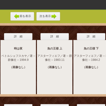
前を表示
次を表示
詳 細
詳 細
詳 細
時は夜
魚の王様 上
魚の王様 下
ペトルシェフスカヤ／著 --
アスターフィエフ／著 -- 群
アスターフィエフ／著 --
群像社 -- 1994.9
像社 -- 1983.11
像社 -- 1984.2
（画像なし）
（画像なし）
（画像なし）