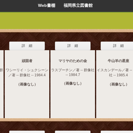
Web書棚 福岡県立図書館
詳 細
詳 細
詳 細
頑固者
マリヤのための金
牛山羊の星座
 群
ワシーリイ・シュクシーン
ラスプーチン／著 -- 群像社
イスカンデール／著 --
-- 1984.7
／著 -- 群像社 -- 1984.4
社 -- 1985.4
（画像なし）
（画像なし）
（画像なし）