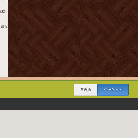
主総
図書セ
背表紙
ジャケット