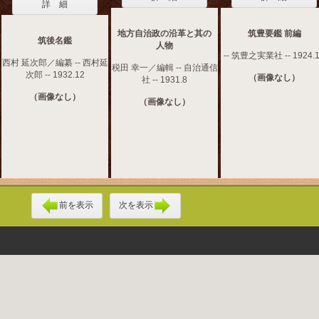
詳 細
地方自治政の沿革と其の
筑豊要鑑 前編
筑後名鑑
人物
-- 筑豊之実業社 -- 1924.
西村 延次郎／編纂 -- 西村延
税田 幸一／編輯 -- 自治通信
次郎 -- 1932.12
（画像なし）
社 -- 1931.8
（画像なし）
（画像なし）
前を表示
次を表示