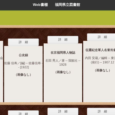
Web書棚 福岡県立図書館
詳 細
詳 細
詳 細
征露紀念軍人名誉肖
在京福岡県人物誌
公友録
査会
内田 安蔵／編輯 -- 
石田 秀人／著 -- 我観社 --
(発行) -- 1907.12
佐藤 信寿／[編] -- 佐藤信寿 -
1928
- [1922]
（画像なし）
（画像なし）
（画像なし）
詳 細
詳 細
詳 細