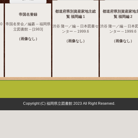
都道府県別資産家地主総
都道府県別資産家地
帝国名誉録
覧 福岡編 1
覧 福岡編 2
10
帝国名誉会／編纂 -- 福岡県
渋谷 隆一／編 -- 日本図書セ
渋谷 隆一／編 -- 日本
立図書館 -- [1983]
ンター -- 1999.6
ンター -- 1999.6
（画像なし）
（画像なし）
（画像なし）
Copyright (C) 福岡県立図書館 2023 All Right Reserved.