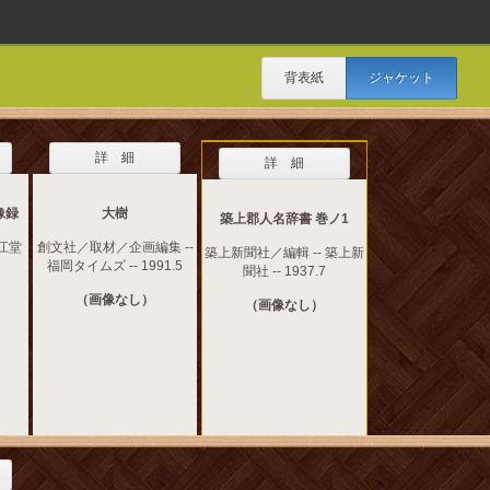
背表紙
ジャケット
詳 細
詳 細
像録
大樹
築上郡人名辞書 巻ノ1
東江堂
創文社／取材／企画編集 --
築上新聞社／編輯 -- 築上新
福岡タイムズ -- 1991.5
聞社 -- 1937.7
（画像なし）
（画像なし）