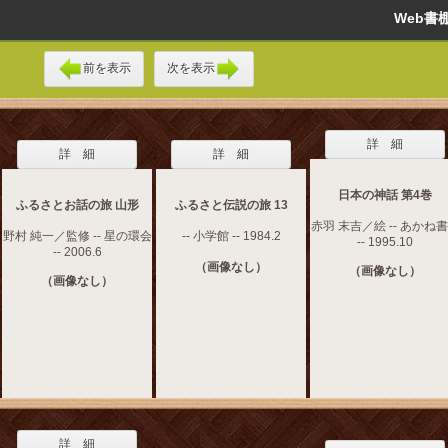
Web
前を表示
次を表示
詳 細
詳 細
詳 細
日本の神話 第4巻
ふるさとお話の旅 山形
ふるさと伝説の旅 13
赤羽 末吉／絵 -- あかね
野村 純一／監修 -- 星の環会
-- 小学館 -- 1984.2
-- 1995.10
-- 2006.6
（画像なし）
（画像なし）
（画像なし）
詳 細