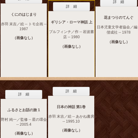
詳 細
詳 細
くにのはじまり
花まつりのてんぐ
ギリシア・ローマ神話 上
赤羽 末吉／絵 -- トモ企画 --
日本児童文学者協会／編 -
1987
ブルフィンチ／作 -- 岩波書
偕成社 -- 1978
店 -- 1980
（画像なし）
（画像なし）
（画像なし）
詳 細
詳 細
日本の神話 第1巻
ふるさとお話の旅 1
赤羽 末吉／絵 -- あかね書房
野村 純一／監修 -- 星の環会
-- 1995.10
-- 2005.4
（画像なし）
（画像なし）