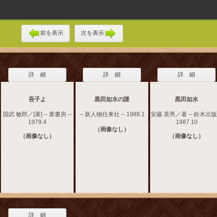
前を表示
次を表示
詳 細
詳 細
詳 細
吾子よ
黒田如水の謎
黒田如水
国武 敏郎／[著] -- 葦書房 --
-- 新人物往来社 -- 1988.1
安藤 英男／著 -- 鈴木出版 
1979.4
1987.10
（画像なし）
（画像なし）
（画像なし）
詳 細