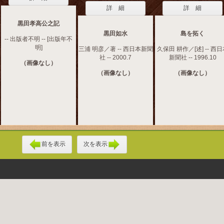
詳 細
詳 細
黒田孝高公之記
黒田如水
島を拓く
-- 出版者不明 -- [出版年不
明]
三浦 明彦／著 -- 西日本新聞
久保田 耕作／[述] -- 西
社 -- 2000.7
新聞社 -- 1996.10
（画像なし）
（画像なし）
（画像なし）
前を表示
次を表示