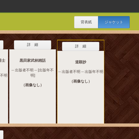
背表紙
ジャケット
詳 細
詳 細
居士
黒田家武林雑話
道顕抄
-- 出版者不明 -- [出版年不
-- 出版者不明 -- 出版年不明
年不明
明]
（画像なし）
（画像なし）