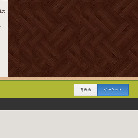
乱の
-
背表紙
ジャケット