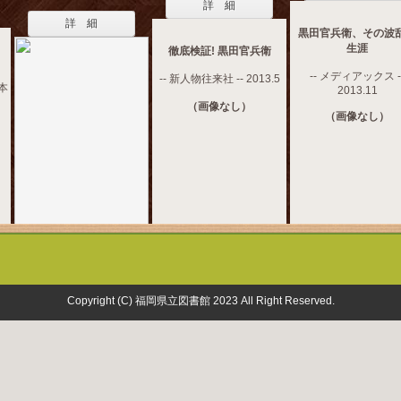
詳 細
詳 細
黒田官兵衛、その波
生涯
徹底検証! 黒田官兵衛
-- メディアックス -
-- 新人物往来社 -- 2013.5
日本
2013.11
（画像なし）
（画像なし）
Copyright (C) 福岡県立図書館 2023 All Right Reserved.