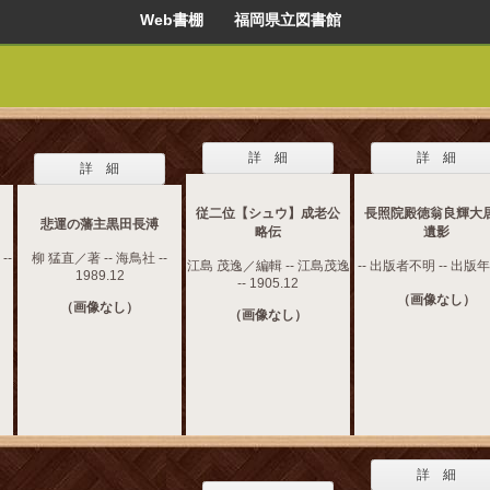
Web書棚 福岡県立図書館
詳 細
詳 細
詳 細
従二位【シュウ】成老公
長照院殿徳翁良輝大
悲運の藩主黒田長溥
略伝
遺影
--
柳 猛直／著 -- 海鳥社 --
江島 茂逸／編輯 -- 江島茂逸
-- 出版者不明 -- 出版
1989.12
-- 1905.12
（画像なし）
（画像なし）
（画像なし）
詳 細